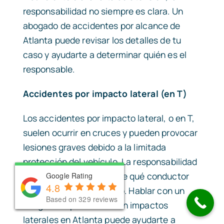
responsabilidad no siempre es clara. Un
abogado de accidentes por alcance de
Atlanta puede revisar los detalles de tu
caso y ayudarte a determinar quién es el
responsable.
Accidentes por impacto lateral (en T)
Los accidentes por impacto lateral, o en T,
suelen ocurrir en cruces y pueden provocar
lesiones graves debido a la limitada
protección del vehículo. La responsabilidad
por lo general depende de qué conductor
Google Rating
Google Rating
Google Rating
4.8
4.8
4.8
tenía la prioridad de paso. Hablar con un
Based on 329 reviews
Based on 329 reviews
Based on 329 reviews
abogado especializado en impactos
laterales en Atlanta puede ayudarte a