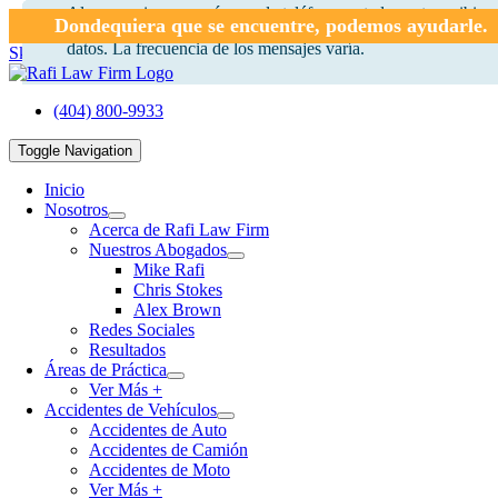
Al proporcionar su número de teléfono, usted acepta recibir 
Dondequiera que se encuentre, podemos ayudarle.
de texto de Rafi Law Firm. Pueden aplicarse tarifas por mens
Nombre Completo
Email
Teléfono
Código Postal
Describe tu Caso
datos. La frecuencia de los mensajes varía.
Skip to content
(404) 800-9933
Toggle Navigation
Inicio
Nosotros
Acerca de Rafi Law Firm
Nuestros Abogados
Mike Rafi
Chris Stokes
Alex Brown
Redes Sociales
Resultados
Áreas de Práctica
Ver Más +
Accidentes de Vehículos
Accidentes de Auto
Accidentes de Camión
Accidentes de Moto
Ver Más +