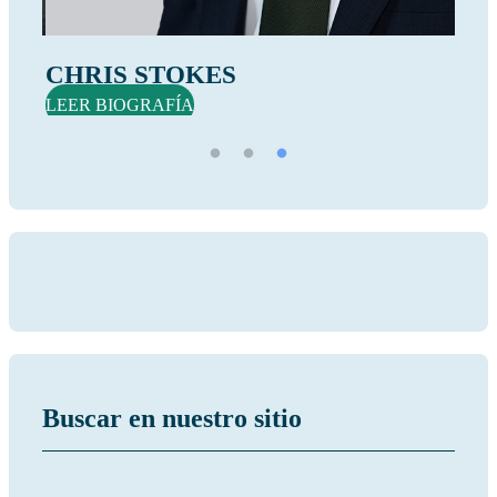
ALEX BROWN
M
LEER BIOGRAFÍA
LE
Buscar en nuestro sitio