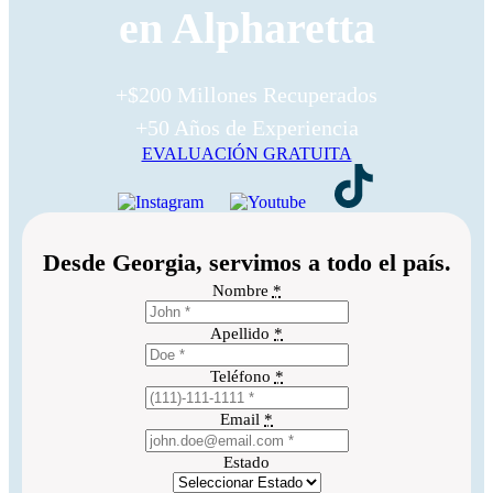
en Alpharetta
+$200 Millones Recuperados
+50 Años de Experiencia
EVALUACIÓN GRATUITA
Desde Georgia, servimos a todo el país.
Nombre
*
Apellido
*
Teléfono
*
Email
*
Estado